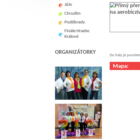
Jičín
Chrudim
Poděbrady
Finále:Hradec
Králové
ORGANIZÁTORKY
Do haly je povolen
Mapa: