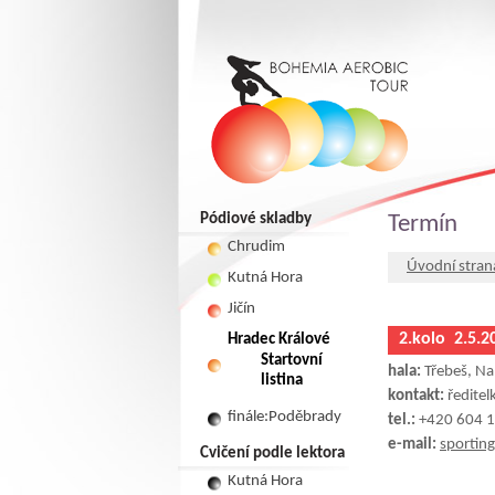
Pódiové skladby
Termín
Chrudim
Úvodní stran
Kutná Hora
Jičín
2.kolo 2.5.2
Hradec Králové
Startovní
hala:
Třebeš, Na
listina
kontakt:
ředitel
finále:Poděbrady
tel.:
+420 604 1
e-mail:
sportin
Cvičení podle lektora
Kutná Hora