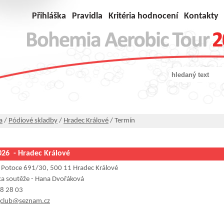
Přihláška
Pravidla
Kritéria hodnocení
Kontakty
a
/
Pódiové skladby
/
Hradec Králové
/ Termín
026 - Hradec Králové
 Potoce 691/30, 500 11 Hradec Králové
ka soutěže - Hana Dvořáková
8 28 03
gclub@seznam.cz