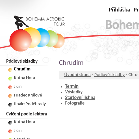
Přihláška
Pr
Pódiové skladby
Chrudim
Chrudim
Úvodní strana
/
Pódiové skladby
/ Chru
Kutná Hora
Jičín
Termín
Výsledky
Hradec Králové
Startovní listina
Fotografie
finále:Poděbrady
Cvičení podle lektora
Kutná Hora
Jičín