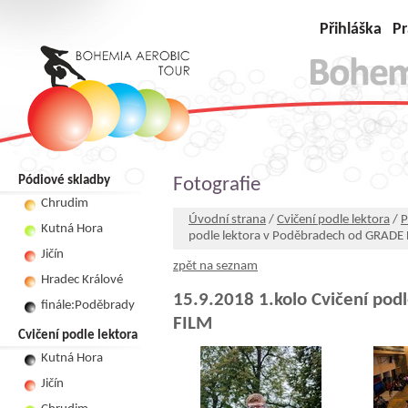
Přihláška
Pr
Pódiové skladby
Fotografie
Chrudim
Úvodní strana
/
Cvičení podle lektora
/
P
Kutná Hora
podle lektora v Poděbradech od GRADE
Jičín
zpět na seznam
Hradec Králové
15.9.2018 1.kolo Cvičení pod
finále:Poděbrady
FILM
Cvičení podle lektora
Kutná Hora
Jičín