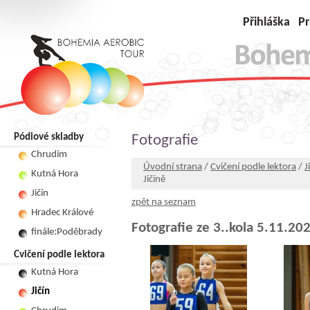
Přihláška
Pr
Pódiové skladby
Fotografie
Chrudim
Úvodní strana
/
Cvičení podle lektora
/
J
Kutná Hora
Jičíně
Jičín
zpět na seznam
Hradec Králové
Fotografie ze 3..kola 5.11.202
finále:Poděbrady
Cvičení podle lektora
Kutná Hora
Jičín