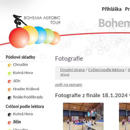
Přihláška
Pr
Pódiové skladby
Fotografie
Chrudim
Úvodní strana
/
Cvičení podle lektora
/
J
Kutná Hora
Jičíně
Jičín
zpět na seznam
Hradec Králové
Fotografie z finále 18.1.2024 
finále:Poděbrady
Cvičení podle lektora
Kutná Hora
Jičín