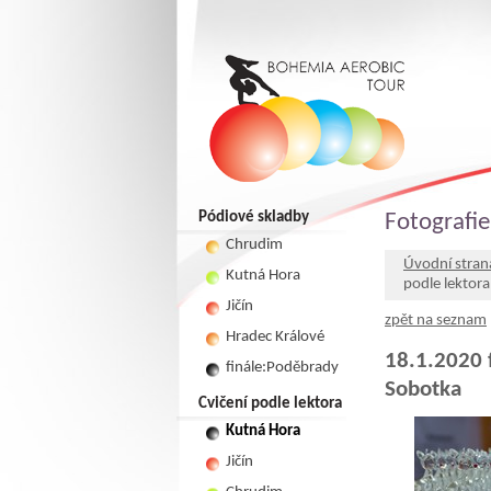
Pódiové skladby
Fotografie
Chrudim
Úvodní stran
Kutná Hora
podle lektor
Jičín
zpět na seznam
Hradec Králové
18.1.2020 
finále:Poděbrady
Sobotka
Cvičení podle lektora
Kutná Hora
Jičín