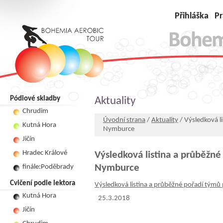
Přihláška
Pr
Pódiové skladby
Aktuality
Chrudim
Úvodní strana
/
Aktuality
/ Výsledková l
Kutná Hora
Nymburce
Jičín
Hradec Králové
Výsledková listina a průběžné
Nymburce
finále:Poděbrady
Cvičení podle lektora
Výsledková listina a průběžné pořadí týmů
Kutná Hora
25.3.2018
Jičín