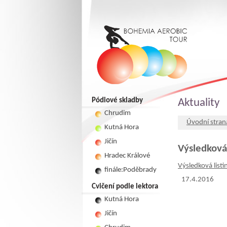
Pódiové skladby
Aktuality
Chrudim
Úvodní stran
Kutná Hora
Jičín
Výsledková
Hradec Králové
Výsledková lis
finále:Poděbrady
17.4.2016
Cvičení podle lektora
Kutná Hora
Jičín