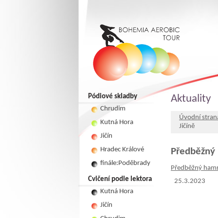
Pódiové skladby
Aktuality
Chrudim
Úvodní stran
Kutná Hora
Jičíně
Jičín
Hradec Králové
Předběžný 
finále:Poděbrady
Předběžný hamro
Cvičení podle lektora
25.3.2023
Kutná Hora
Jičín