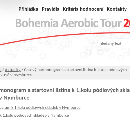
Přihláška
Pravidla
Kritéria hodnocení
Kontakty
a
/
Aktuality
/ Časový harmonogram a startovní listina k 1.kolu pódiových
3.2018 v Nymburce
monogram a startovní listina k 1.kolu pódiových skl
 v Nymburce
gram k 1.kolu pódiových skladeb v Nymburce
na k 1.kolu pódiových skladeb v Nymburce