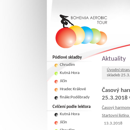
Pódiové skladby
Aktuality
Chrudim
Úvodní stran
Kutná Hora
skladeb 25.
Jičín
Hradec Králové
Časový har
25.3.2018
finále:Poděbrady
Cvičení podle lektora
Časový harmono
Kutná Hora
Startovní listi
Jičín
13.3.2018