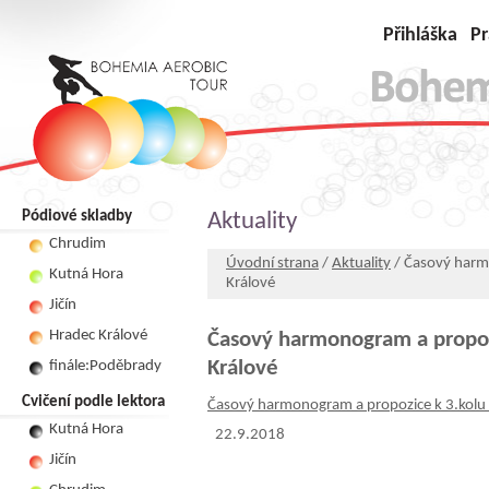
Přihláška
Pr
Pódiové skladby
Aktuality
Chrudim
Úvodní strana
/
Aktuality
/ Časový harmo
Kutná Hora
Králové
Jičín
Hradec Králové
Časový harmonogram a propozi
Králové
finále:Poděbrady
Cvičení podle lektora
Časový harmonogram a propozice k 3.kolu 
Kutná Hora
22.9.2018
Jičín